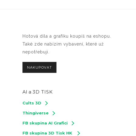
Hotová díla a grafiku koupíš na eshopu.
Také zde nabízím vybavení, které už
nepotřebuji.
NAKUPOVAT
AI a
3D TISK
Cults 3D
Thingiverse
FB skupina AI Grafici
FB skupina 3D Tisk HK