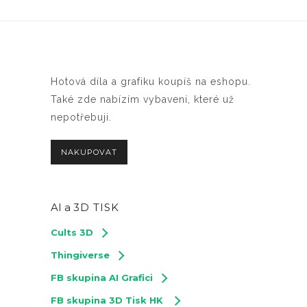
Hotová díla a grafiku koupíš na eshopu.
Také zde nabízím vybavení, které už
nepotřebuji.
NAKUPOVAT
AI a
3D TISK
Cults 3D
Thingiverse
FB skupina AI Grafici
FB skupina 3D Tisk HK