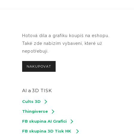
Hotová díla a grafiku koupíš na eshopu.
Také zde nabízím vybavení, které už
nepotřebuji.
NAKUPOVAT
AI a
3D TISK
Cults 3D
Thingiverse
FB skupina AI Grafici
FB skupina 3D Tisk HK