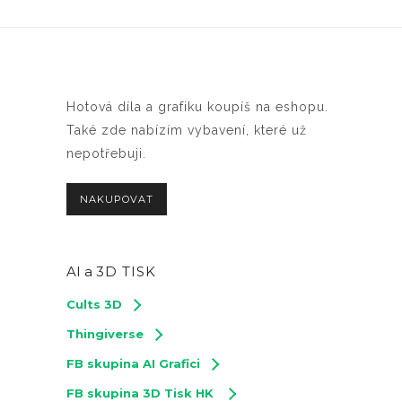
Hotová díla a grafiku koupíš na eshopu.
Také zde nabízím vybavení, které už
nepotřebuji.
NAKUPOVAT
AI a
3D TISK
Cults 3D
Thingiverse
FB skupina AI Grafici
FB skupina 3D Tisk HK