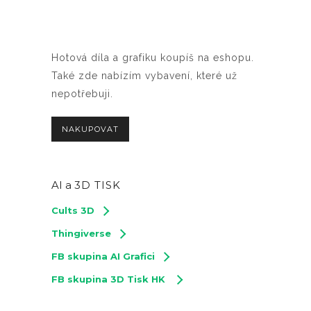
Hotová díla a grafiku koupíš na eshopu.
Také zde nabízím vybavení, které už
nepotřebuji.
NAKUPOVAT
AI a
3D TISK
Cults 3D
Thingiverse
FB skupina AI Grafici
FB skupina 3D Tisk HK