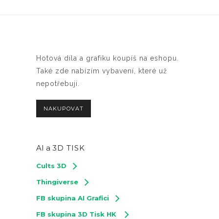
Hotová díla a grafiku koupíš na eshopu.
Také zde nabízím vybavení, které už
nepotřebuji.
NAKUPOVAT
AI a
3D TISK
Cults 3D
Thingiverse
FB skupina AI Grafici
FB skupina 3D Tisk HK