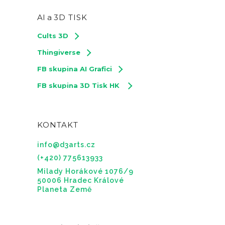
AI a
3D TISK
Cults 3D
Thingiverse
FB skupina AI Grafici
FB skupina 3D Tisk HK
KONTAKT
info@d3arts.cz
(+420) 775613933
Milady Horákové 1076/9
50006 Hradec Králové
Planeta Země