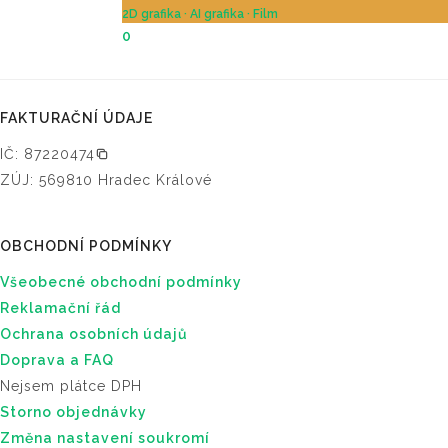
2D grafika
·
AI grafika
·
Film
0
FAKTURAČNÍ ÚDAJE
IČ: 87220474
ZÚJ: 569810 Hradec Králové
OBCHODNÍ PODMÍNKY
Všeobecné obchodní podmínky
Reklamační řád
Ochrana osobních údajů
Doprava a FAQ
Nejsem plátce DPH
Storno objednávky
Změna nastavení soukromí