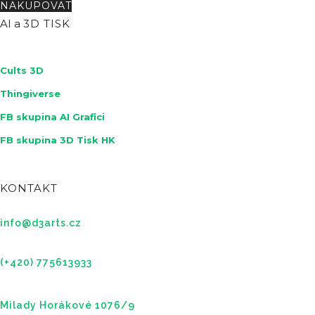
NAKUPOVAT
AI a
3D TISK
Cults 3D
Thingiverse
FB skupina AI Grafici
FB skupina 3D Tisk HK
KONTAKT
info@d3arts.cz
(+420) 775613933
Milady Horákové 1076/9