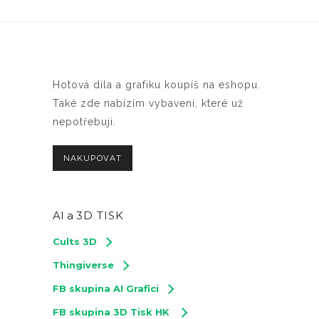
Hotová díla a grafiku koupíš na eshopu.
Také zde nabízím vybavení, které už
nepotřebuji.
NAKUPOVAT
AI a
3D TISK
Cults 3D
Thingiverse
FB skupina AI Grafici
FB skupina 3D Tisk HK