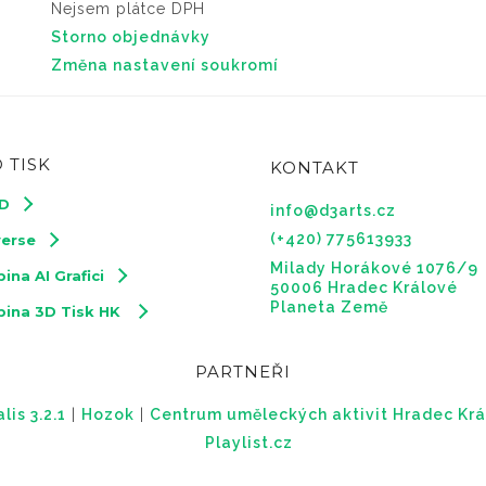
Nejsem plátce DPH
Storno objednávky
Změna nastavení soukromí
 TISK
KONTAKT
3D
info@d3arts.cz
(+420) 775613933
verse
Milady Horákové 1076/9
ina AI Grafici
50006 Hradec Králové
Planeta Země
pina 3D Tisk HK
PARTNEŘI
is 3.2.1
|
Hozok
|
Centrum uměleckých aktivit Hradec Krá
Playlist.cz