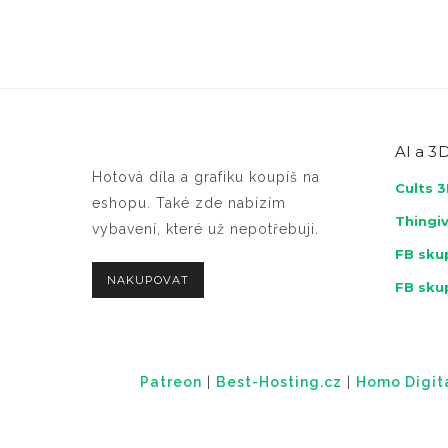
AI a
3D
Hotová díla a grafiku koupíš na
Cults 
eshopu. Také zde nabízím
Thingi
vybavení, které už nepotřebuji.
FB skup
NAKUPOVAT
FB sku
Patreon
|
Best-Hosting.cz
|
Homo Digital