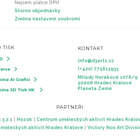
Nejsem plátce DPH
Storno objednávky
Změna nastavení soukromí
 TISK
KONTAKT
3D
info@d3arts.cz
(+420) 775613933
verse
Milady Horákové 1076/9
ina AI Grafici
50006 Hradec Králové
Planeta Země
pina 3D Tisk HK
PARTNEŘI
 3.2.1
|
Hozok
|
Centrum uměleckých aktivit Hradec Králo
měleckých aktivit Hradec Králové
|
Victory Nox Art Divis