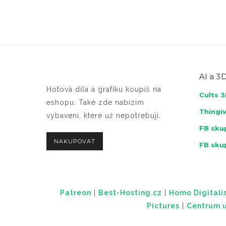
AI a
3D
Hotová díla a grafiku koupíš na
Cults 
eshopu. Také zde nabízím
Thingi
vybavení, které už nepotřebuji.
FB skup
NAKUPOVAT
FB sku
Patreon
|
Best-Hosting.cz
|
Homo Digitalis
Pictures
|
Centrum u