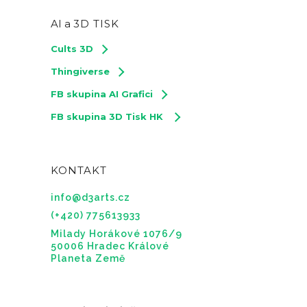
AI a
3D TISK
Cults 3D
Thingiverse
FB skupina AI Grafici
FB skupina 3D Tisk HK
KONTAKT
info@d3arts.cz
(+420) 775613933
Milady Horákové 1076/9
50006 Hradec Králové
Planeta Země