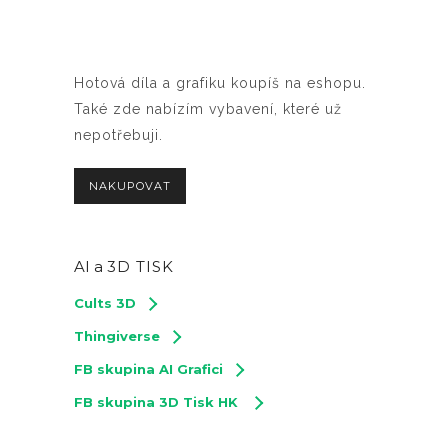
Hotová díla a grafiku koupíš na eshopu.
Také zde nabízím vybavení, které už
nepotřebuji.
NAKUPOVAT
AI a
3D TISK
Cults 3D
Thingiverse
FB skupina AI Grafici
FB skupina 3D Tisk HK