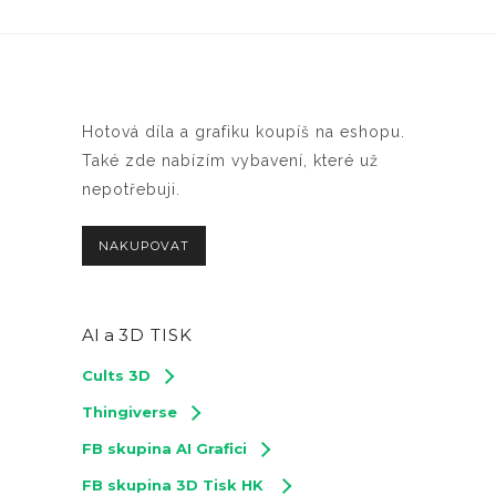
Hotová díla a grafiku koupíš na eshopu.
Také zde nabízím vybavení, které už
nepotřebuji.
NAKUPOVAT
AI a
3D TISK
Cults 3D
Thingiverse
FB skupina AI Grafici
FB skupina 3D Tisk HK