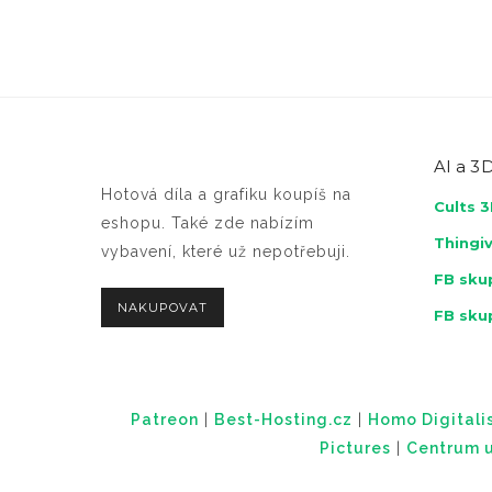
AI a
3D
Hotová díla a grafiku koupíš na
Cults 
eshopu. Také zde nabízím
Thingi
vybavení, které už nepotřebuji.
FB skup
NAKUPOVAT
FB sku
Patreon
|
Best-Hosting.cz
|
Homo Digitalis
Pictures
|
Centrum u