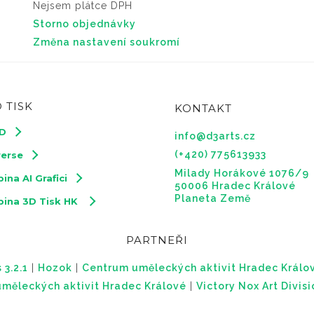
Nejsem plátce DPH
Storno objednávky
Změna nastavení soukromí
 TISK
KONTAKT
3D
info@d3arts.cz
(+420) 775613933
verse
Milady Horákové 1076/9
ina AI Grafici
50006 Hradec Králové
Planeta Země
pina 3D Tisk HK
PARTNEŘI
 3.2.1
|
Hozok
|
Centrum uměleckých aktivit Hradec Králo
měleckých aktivit Hradec Králové
|
Victory Nox Art Divis