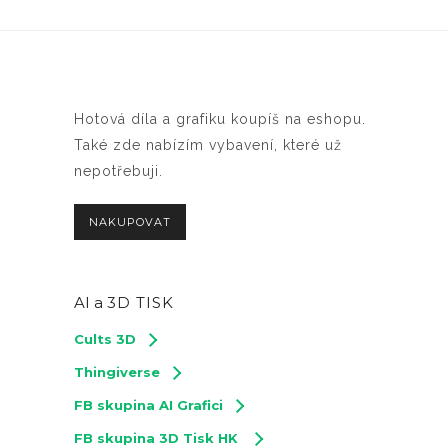
Hotová díla a grafiku koupíš na eshopu.
Také zde nabízím vybavení, které už
nepotřebuji.
NAKUPOVAT
AI a
3D TISK
Cults 3D
Thingiverse
FB skupina AI Grafici
FB skupina 3D Tisk HK