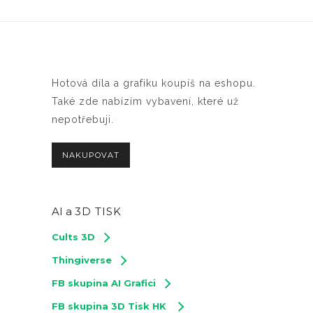
Hotová díla a grafiku koupíš na eshopu.
Také zde nabízím vybavení, které už
nepotřebuji.
NAKUPOVAT
AI a
3D TISK
Cults 3D
Thingiverse
FB skupina AI Grafici
FB skupina 3D Tisk HK