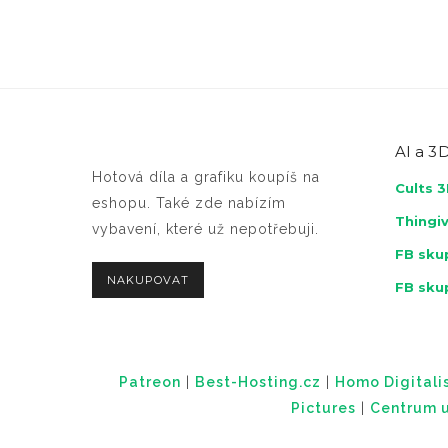
AI a
3D
Hotová díla a grafiku koupíš na
Cults 
eshopu. Také zde nabízím
Thingi
vybavení, které už nepotřebuji.
FB skup
NAKUPOVAT
FB sku
Patreon
|
Best-Hosting.cz
|
Homo Digitalis
Pictures
|
Centrum u