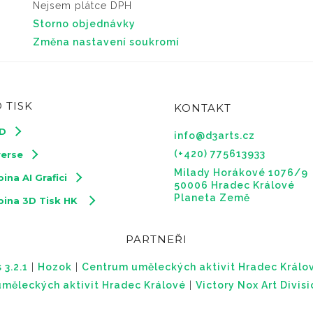
Nejsem plátce DPH
Storno objednávky
Změna nastavení soukromí
 TISK
KONTAKT
3D
info@d3arts.cz
(+420) 775613933
verse
Milady Horákové 1076/9
ina AI Grafici
50006 Hradec Králové
Planeta Země
pina 3D Tisk HK
PARTNEŘI
 3.2.1
|
Hozok
|
Centrum uměleckých aktivit Hradec Králo
měleckých aktivit Hradec Králové
|
Victory Nox Art Divis