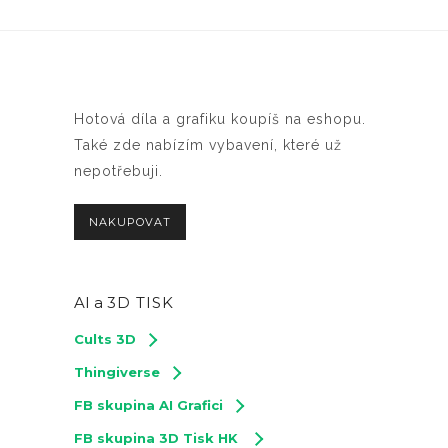
Hotová díla a grafiku koupíš na eshopu.
Také zde nabízím vybavení, které už
nepotřebuji.
NAKUPOVAT
AI a
3D TISK
Cults 3D
Thingiverse
FB skupina AI Grafici
FB skupina 3D Tisk HK