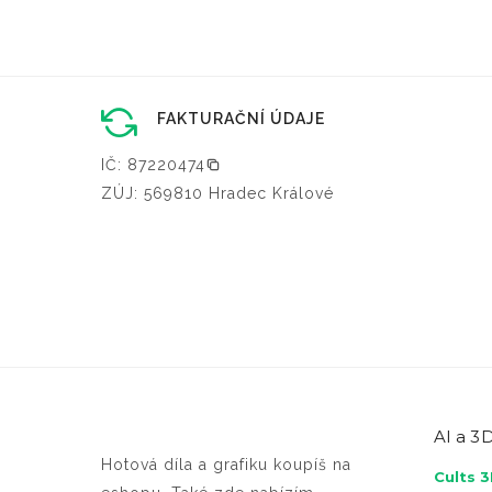
FAKTURAČNÍ ÚDAJE
IČ: 87220474
ZÚJ: 569810 Hradec Králové
AI a
3D
Hotová díla a grafiku koupíš na
Cults 