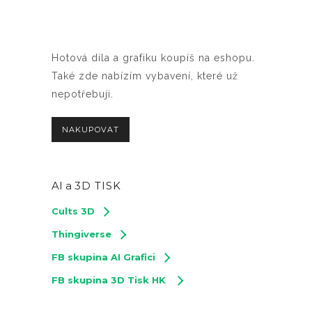
Hotová díla a grafiku koupíš na eshopu.
Také zde nabízím vybavení, které už
nepotřebuji.
NAKUPOVAT
AI a
3D TISK
Cults 3D
Thingiverse
FB skupina AI Grafici
FB skupina 3D Tisk HK