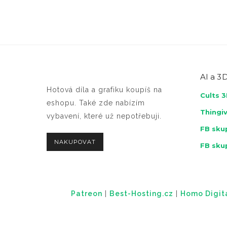
AI a
3D
Hotová díla a grafiku koupíš na
Cults 
eshopu. Také zde nabízím
Thingi
vybavení, které už nepotřebuji.
FB skup
NAKUPOVAT
FB sku
Patreon
|
Best-Hosting.cz
|
Homo Digital