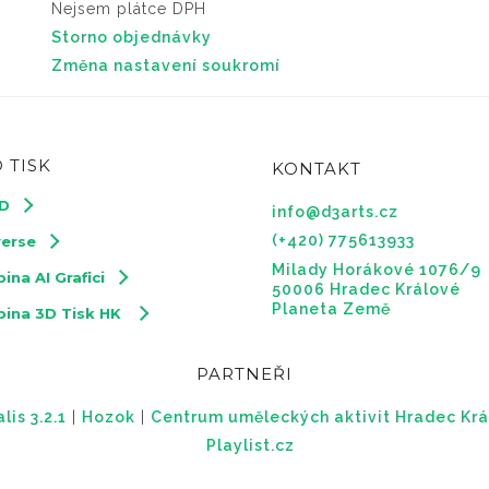
Nejsem plátce DPH
Storno objednávky
Změna nastavení soukromí
 TISK
KONTAKT
3D
info@d3arts.cz
(+420) 775613933
verse
Milady Horákové 1076/9
ina AI Grafici
50006 Hradec Králové
Planeta Země
pina 3D Tisk HK
PARTNEŘI
is 3.2.1
|
Hozok
|
Centrum uměleckých aktivit Hradec Krá
Playlist.cz