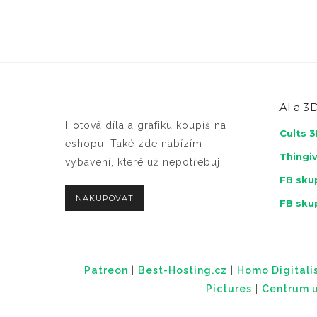
AI a
3D
Hotová díla a grafiku koupíš na
Cults 
eshopu. Také zde nabízím
Thingi
vybavení, které už nepotřebuji.
FB skup
NAKUPOVAT
FB sku
Patreon
|
Best-Hosting.cz
|
Homo Digitalis
Pictures
|
Centrum u