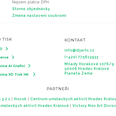
Nejsem plátce DPH
Storno objednávky
Změna nastavení soukromí
 TISK
KONTAKT
3D
info@d3arts.cz
(+420) 775613933
verse
Milady Horákové 1076/9
ina AI Grafici
50006 Hradec Králové
Planeta Země
pina 3D Tisk HK
PARTNEŘI
 3.2.1
|
Hozok
|
Centrum uměleckých aktivit Hradec Králo
měleckých aktivit Hradec Králové
|
Victory Nox Art Divis