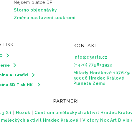
Nejsem plátce DPH
Storno objednávky
Změna nastavení soukromí
 TISK
KONTAKT
3D
info@d3arts.cz
(+420) 775613933
verse
Milady Horákové 1076/9
ina AI Grafici
50006 Hradec Králové
Planeta Země
pina 3D Tisk HK
PARTNEŘI
 3.2.1
|
Hozok
|
Centrum uměleckých aktivit Hradec Králo
měleckých aktivit Hradec Králové
|
Victory Nox Art Divis