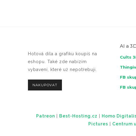
AI a
3D
Hotová díla a grafiku koupíš na
Cults 
eshopu. Také zde nabízím
Thingi
vybavení, které už nepotřebuji.
FB skup
NAKUPOVAT
FB sku
Patreon
|
Best-Hosting.cz
|
Homo Digitalis
Pictures
|
Centrum u