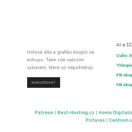
AI a
3D
Hotová díla a grafiku koupíš na
Cults 
eshopu. Také zde nabízím
Thingi
vybavení, které už nepotřebuji.
FB skup
NAKUPOVAT
FB sku
Patreon
|
Best-Hosting.cz
|
Homo Digitalis
Pictures
|
Centrum u