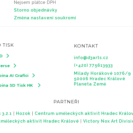
Nejsem plátce DPH
Storno objednávky
Změna nastavení soukromí
 TISK
KONTAKT
3D
info@d3arts.cz
(+420) 775613933
verse
Milady Horákové 1076/9
ina AI Grafici
50006 Hradec Králové
Planeta Země
pina 3D Tisk HK
PARTNEŘI
 3.2.1
|
Hozok
|
Centrum uměleckých aktivit Hradec Králo
měleckých aktivit Hradec Králové
|
Victory Nox Art Divis