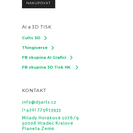
NAKUPOVAT
AI a
3D TISK
Cults 3D
Thingiverse
FB skupina AI Grafici
FB skupina 3D Tisk HK
KONTAKT
info@d3arts.cz
(+420) 775613933
Milady Horákové 1076/9
50006 Hradec Králové
Planeta Země