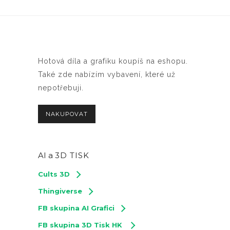
Hotová díla a grafiku koupíš na eshopu.
Také zde nabízím vybavení, které už
nepotřebuji.
NAKUPOVAT
AI a
3D TISK
Cults 3D
Thingiverse
FB skupina AI Grafici
FB skupina 3D Tisk HK