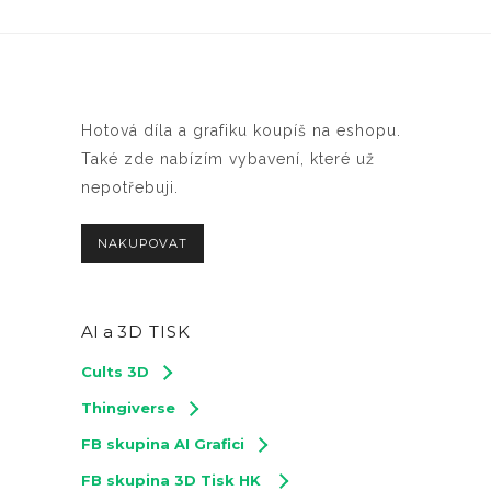
Hotová díla a grafiku koupíš na eshopu.
Také zde nabízím vybavení, které už
nepotřebuji.
NAKUPOVAT
AI a
3D TISK
Cults 3D
Thingiverse
FB skupina AI Grafici
FB skupina 3D Tisk HK