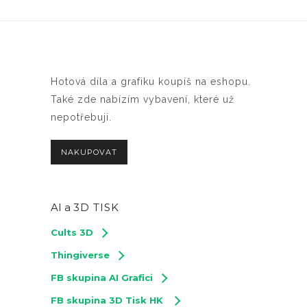
Hotová díla a grafiku koupíš na eshopu.
Také zde nabízím vybavení, které už
nepotřebuji.
NAKUPOVAT
AI a
3D TISK
Cults 3D
Thingiverse
FB skupina AI Grafici
FB skupina 3D Tisk HK