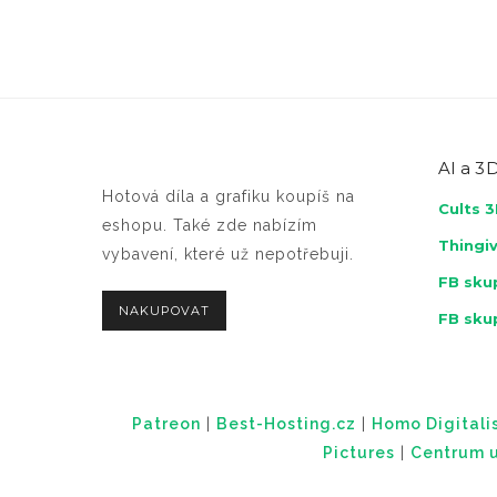
AI a
3D
Hotová díla a grafiku koupíš na
Cults 
eshopu. Také zde nabízím
Thingi
vybavení, které už nepotřebuji.
FB skup
NAKUPOVAT
FB sku
Patreon
|
Best-Hosting.cz
|
Homo Digitalis
Pictures
|
Centrum u