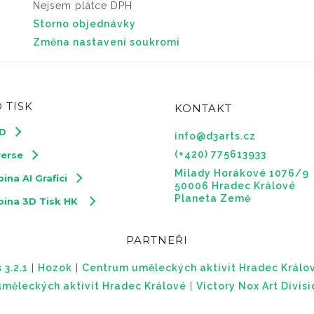
Nejsem plátce DPH
Storno objednávky
Změna nastavení soukromí
 TISK
KONTAKT
3D
info@d3arts.cz
(+420) 775613933
verse
Milady Horákové 1076/9
ina AI Grafici
50006 Hradec Králové
Planeta Země
pina 3D Tisk HK
PARTNEŘI
 3.2.1
|
Hozok
|
Centrum uměleckých aktivit Hradec Králo
měleckých aktivit Hradec Králové
|
Victory Nox Art Divis