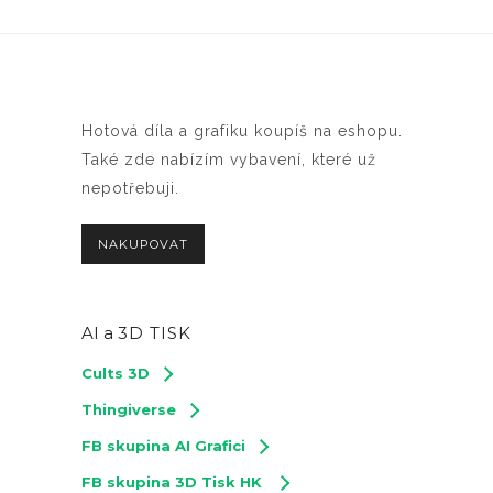
Hotová díla a grafiku koupíš na eshopu.
Také zde nabízím vybavení, které už
nepotřebuji.
NAKUPOVAT
AI a
3D TISK
Cults 3D
Thingiverse
FB skupina AI Grafici
FB skupina 3D Tisk HK