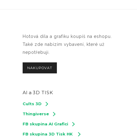
Hotová díla a grafiku koupíš na eshopu.
Také zde nabízím vybavení, které už
nepotřebuji.
NAKUPOVAT
AI a
3D TISK
Cults 3D
Thingiverse
FB skupina AI Grafici
FB skupina 3D Tisk HK