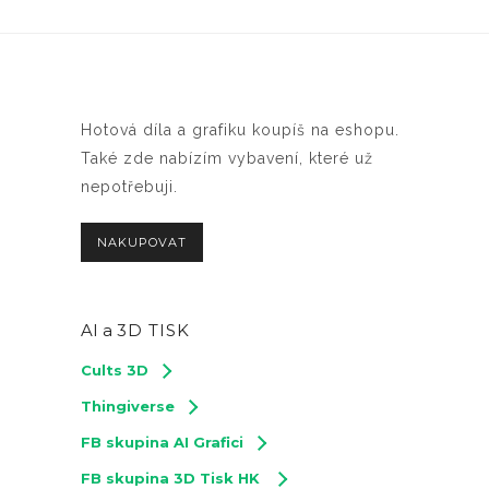
Hotová díla a grafiku koupíš na eshopu.
Také zde nabízím vybavení, které už
nepotřebuji.
NAKUPOVAT
AI a
3D TISK
Cults 3D
Thingiverse
FB skupina AI Grafici
FB skupina 3D Tisk HK