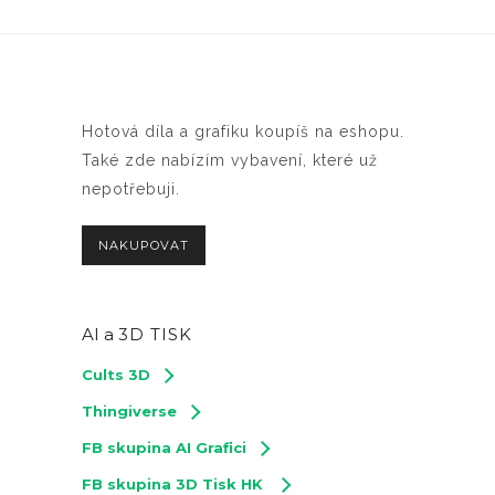
Hotová díla a grafiku koupíš na eshopu.
Také zde nabízím vybavení, které už
nepotřebuji.
NAKUPOVAT
AI a
3D TISK
Cults 3D
Thingiverse
FB skupina AI Grafici
FB skupina 3D Tisk HK