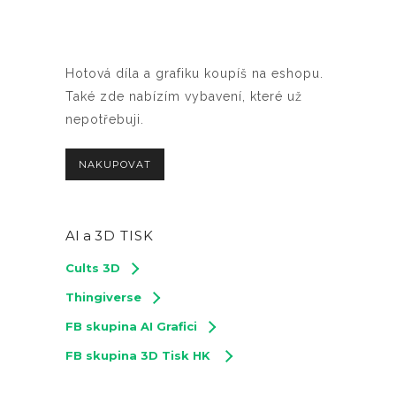
Hotová díla a grafiku koupíš na eshopu.
Také zde nabízím vybavení, které už
nepotřebuji.
NAKUPOVAT
AI a
3D TISK
Cults 3D
Thingiverse
FB skupina AI Grafici
FB skupina 3D Tisk HK