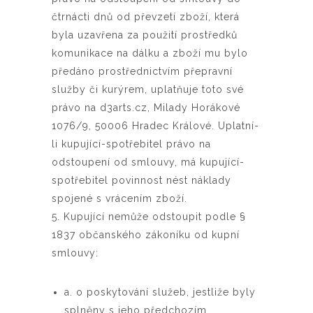
čtrnácti dnů od převzetí zboží, která
byla uzavřena za použití prostředků
komunikace na dálku a zboží mu bylo
předáno prostřednictvím přepravní
služby či kurýrem, uplatňuje toto své
právo na d3arts.cz, Milady Horákové
1076/9, 50006 Hradec Králové. Uplatní-
li kupující-spotřebitel právo na
odstoupení od smlouvy, má kupující-
spotřebitel povinnost nést náklady
spojené s vrácením zboží.
5. Kupující nemůže odstoupit podle §
1837 občanského zákoníku od kupní
smlouvy:
a. o poskytování služeb, jestliže byly
splněny s jeho předchozím