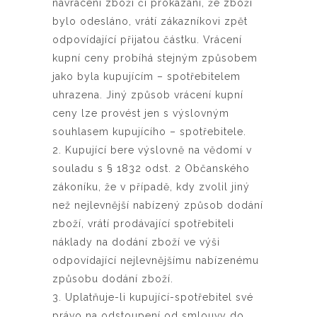
navrácení zboží či prokázání, že zboží
bylo odesláno, vrátí zákazníkovi zpět
odpovídající přijatou částku. Vrácení
kupní ceny probíhá stejným způsobem
jako byla kupujícím – spotřebitelem
uhrazena. Jiný způsob vrácení kupní
ceny lze provést jen s výslovným
souhlasem kupujícího – spotřebitele.
2. Kupující bere výslovně na vědomí v
souladu s § 1832 odst. 2 Občanského
zákoníku, že v případě, kdy zvolil jiný
než nejlevnější nabízený způsob dodání
zboží, vrátí prodávající spotřebiteli
náklady na dodání zboží ve výši
odpovídající nejlevnějšímu nabízenému
způsobu dodání zboží.
3. Uplatňuje-li kupující-spotřebitel své
právo na odstoupení od smlouvy do