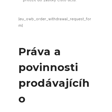
přiložit do zásilky číslo účtu.
[eu_owb_order_withdrawal_request_for
m]
Práva a
povinnosti
prodávajícíh
o