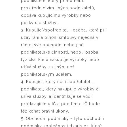
podnikatele, který přímo nebo
prostřednictvím jiných podnikatelů,
dodává kupujícímu výrobky nebo
poskytuje služby.
3. Kupující/spotřebitel - osoba, která při
uzavírání a plnění smlouvy nejedná v
rámci své obchodní nebo jiné
podnikatelské činnosti, neboli osoba
fyzická, která nakupuje výrobky nebo
užívá služby za jiným než
podnikatelským účelem.
4. Kupující, který není spotřebitel -
podnikatel, který nakupuje výrobky či
užívá služby, a identifikuje se vůči
prodávajícímu IČ a pod tímto IČ bude
též konat právní úkony.
5. Obchodní podmínky – tyto obchodní
podmínky společnosti d3arts.cz, které