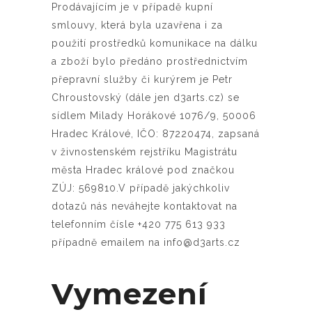
Prodávajícím je v případě kupní
smlouvy, která byla uzavřena i za
použití prostředků komunikace na dálku
a zboží bylo předáno prostřednictvím
přepravní služby či kurýrem je Petr
Chroustovský (dále jen d3arts.cz) se
sídlem Milady Horákové 1076/9, 50006
Hradec Králové, IČO: 87220474, zapsaná
v živnostenském rejstříku Magistrátu
města Hradec králové pod značkou
ZÚJ: 569810.V případě jakýchkoliv
dotazů nás neváhejte kontaktovat na
telefonním čísle +420 775 613 933
případně emailem na info@d3arts.cz
Vymezení