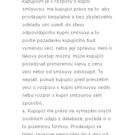
kupujícím je v rozporu s kupní
smlouvou, má kupující právo na to, aby
prodávající bezplatně a bez zbytečného
odkladu věc uvedl do stavu
odpovídajícího kupní smlouvě a to
podle požadavku kupujícího buď
výměnou věci, nebo její opravou; není-li
takový postup možný, může kupující
požadovat přiměřenou slevu z ceny
věci nebo od smlouvy odstoupit. To
neplatí, pokud kupující před převzetím
věci o rozporu s kupní smlouvou věděl
nebo rozpor s kupní smlouvou sám
způsobil.
4. Kupující má právo na vymazání svých
osobních údajů z databáze, požádá-li o
to písemnou formou. Prodávající se
tímto zavazuje nejpozději do 5 dnů od