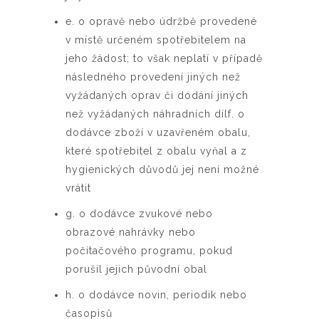
e. o opravě nebo údržbě provedené
v místě určeném spotřebitelem na
jeho žádost; to však neplatí v případě
následného provedení jiných než
vyžádaných oprav či dodání jiných
než vyžádaných náhradních dílf. o
dodávce zboží v uzavřeném obalu,
které spotřebitel z obalu vyňal a z
hygienických důvodů jej není možné
vrátit
g. o dodávce zvukové nebo
obrazové nahrávky nebo
počítačového programu, pokud
porušil jejich původní obal
h. o dodávce novin, periodik nebo
časopisů