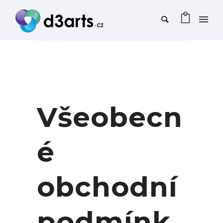
Všeobecn
é
obchodní
podmínk