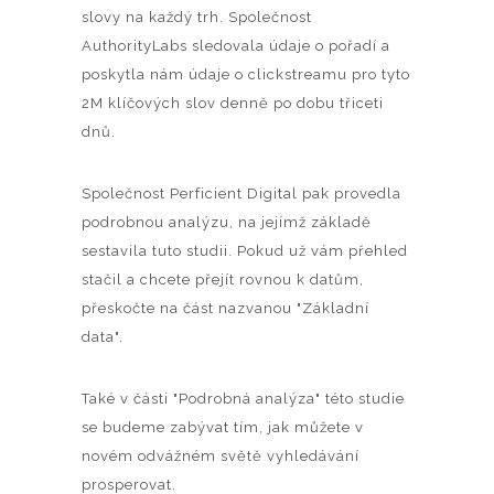
slovy na každý trh. Společnost
AuthorityLabs sledovala údaje o pořadí a
poskytla nám údaje o clickstreamu pro tyto
2M klíčových slov denně po dobu třiceti
dnů.
Společnost Perficient Digital pak provedla
podrobnou analýzu, na jejímž základě
sestavila tuto studii. Pokud už vám přehled
stačil a chcete přejít rovnou k datům,
přeskočte na část nazvanou "Základní
data".
Také v části "Podrobná analýza" této studie
se budeme zabývat tím, jak můžete v
novém odvážném světě vyhledávání
prosperovat.