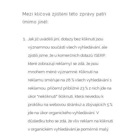
Mezi klíčová zjištění této zprávy patří
(mimo jiné):
Jak již uváděli jiní, dotazy bez kliknutí jsou
významnou součástí všech vyhledávání, ale
zjistili jsme, že u komerčních dotazů (SERP,
které zobrazují reklamy) se zdá, že jsou
mnohem méně významné. Kliknutí na
reklamu směřuje na 28 % všech vyhledávání s
reklamou, přičemž přibližně 23 % z nich jde na
úkor "nekliknutí" (kliknutí, která nevedou k
prokliku na webovou stránku) a zbývajících 5 %
jde na úkor organického vyhledávání. V
důsledku toho se zdá, že vliv reklam na kliknutí
v organickém vyhledávání je poměrně malý.