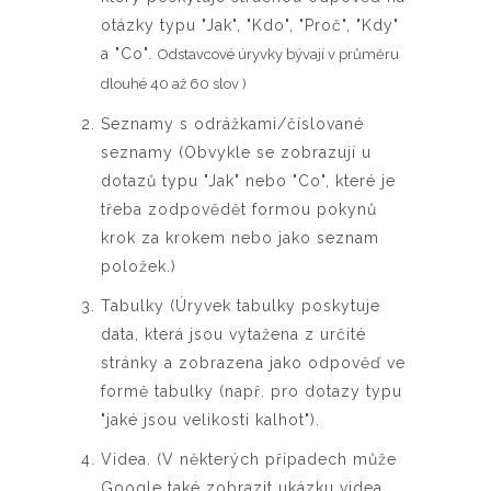
otázky typu "Jak", "Kdo", "Proč", "Kdy"
a "Co".
Odstavcové úryvky bývají v průměru
dlouhé 40 až 60 slov )
Seznamy s odrážkami/číslované
seznamy (Obvykle se zobrazují u
dotazů typu "Jak" nebo "Co", které je
třeba zodpovědět formou pokynů
krok za krokem nebo jako seznam
položek.)
Tabulky (Úryvek tabulky poskytuje
data, která jsou vytažena z určité
stránky a zobrazena jako odpověď ve
formě tabulky (např. pro dotazy typu
"jaké jsou velikosti kalhot").
Videa. (V některých případech může
Google také zobrazit ukázku videa