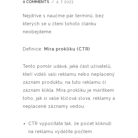
0 COMMENTS
/
4. 7. 2023
Nejdříve s naučme pár termínů, bez
kterých se u čtení tohoto článku
neobejdeme.
Definice:
Míra prokliku (CTR)
Tento poměr udává, jaká část uživatelů,
kteří viděli vaši reklamu nebo neplacený
záznam produktu, na tuto reklamu či
záznam klikla. Míra prokliku je měřítkem
toho, jak si vaše klíčová slova, reklamy a
neplacené záznamy vedou.
CTR vypočítáte tak, že počet kliknutí
na reklamu vydělíte počtem