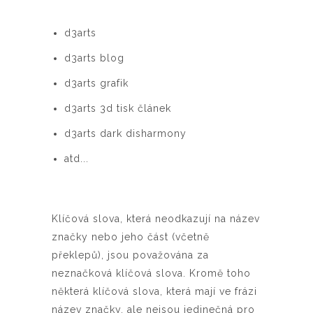
d3arts
d3arts blog
d3arts grafik
d3arts 3d tisk článek
d3arts dark disharmony
atd...
Klíčová slova, která neodkazují na název
značky nebo jeho část (včetně
překlepů), jsou považována za
neznačková klíčová slova. Kromě toho
některá klíčová slova, která mají ve frázi
název značky, ale nejsou jedinečná pro