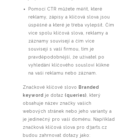
Pomocí CTR můžete měřit, které
reklamy, zápisy a klíčová slova jsou
úspěšné a které je třeba vylepšit. Čím
více spolu klíčová slova, reklamy a
záznamy souvisejí a čím více
souvisejí s vaší firmou, tím je
pravděpodobnější, že uživatel po
vyhledání klíčového sousloví klikne
na vaši reklamu nebo záznam.
Značkové klíčové slovo
Branded
keyword
je dotaz
(queries)
, který
obsahuje název značky vašich
webových stránek nebo jeho varianty a
je jedinečný pro vaši doménu. Například
značková klíčová slova pro d3arts.cz
budou zahrnovat dotazy jako: