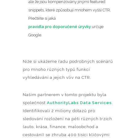
ale že jsou kompenzovány jinými featured
snippets, které způsobují mnohem vyšší CTR.
Přečtěte si jaká
pravidla pro doporučené úryvky
určuje
Google.
Níže si ukážeme řadu podrobných scénářů
pro mnoho různých typů funkcí
vyhledávání a jejich vliv na CTR.
Naším partnerem v tomto projektu byla
společnost
AuthorityLabs Data Services
.
Identifikovali 2 miliony dotazů pro
sledování rozložení na pěti různých trzích
(auto, krása, finance, maloobchod a
cestování) se zhruba 400 tisíci klíčovými