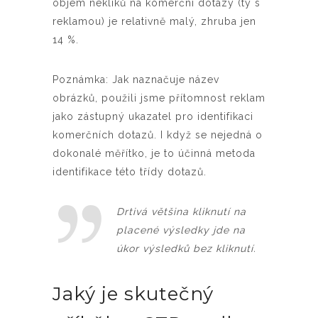
objem nekliků na komerční dotazy (ty s
reklamou) je relativně malý, zhruba jen
14 %.
Poznámka: Jak naznačuje název
obrázků, použili jsme přítomnost reklam
jako zástupný ukazatel pro identifikaci
komerčních dotazů. I když se nejedná o
dokonalé měřítko, je to účinná metoda
identifikace této třídy dotazů.
Drtivá většina kliknutí na
placené výsledky jde na
úkor výsledků bez kliknutí.
Jaký je skutečný