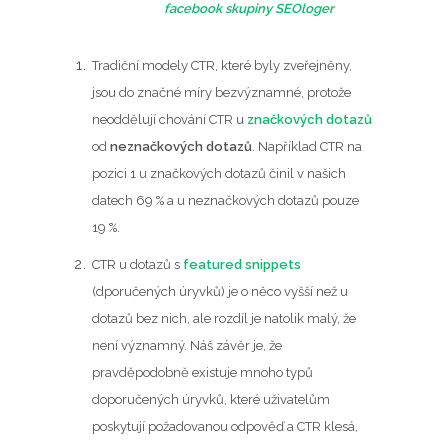
facebook skupiny SEOloger
Tradiční modely CTR, které byly zveřejněny,
jsou do značné míry bezvýznamné, protože
neoddělují chování CTR u
značkových dotazů
od
neznačkových dotazů
. Například CTR na
pozici 1 u značkových dotazů činil v našich
datech 69 % a u neznačkových dotazů pouze
19 %.
CTR u dotazů s
featured snippets
(dporučených úryvků) je o něco vyšší než u
dotazů bez nich, ale rozdíl je natolik malý, že
není významný. Náš závěr je, že
pravděpodobně existuje mnoho typů
doporučených úryvků, které uživatelům
poskytují požadovanou odpověď a CTR klesá,