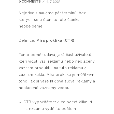
0 COMMENTS
/
4. 7. 2023
Nejdříve s naučme pár termínů, bez
kterých se u čtení tohoto článku
neobejdeme.
Definice:
Míra prokliku (CTR)
Tento poměr udává, jaká část uživatelů,
kteří viděli vaši reklamu nebo neplacený
záznam produktu, na tuto reklamu či
záznam klikla. Míra prokliku je měřítkem
toho, jak si vaše klíčová slova, reklamy a
neplacené záznamy vedou.
CTR vypočítáte tak, že počet kliknutí
na reklamu vydělíte počtem