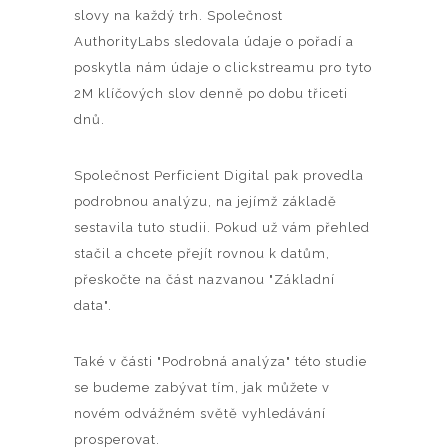
slovy na každý trh. Společnost
AuthorityLabs sledovala údaje o pořadí a
poskytla nám údaje o clickstreamu pro tyto
2M klíčových slov denně po dobu třiceti
dnů.
Společnost Perficient Digital pak provedla
podrobnou analýzu, na jejímž základě
sestavila tuto studii. Pokud už vám přehled
stačil a chcete přejít rovnou k datům,
přeskočte na část nazvanou "Základní
data".
Také v části "Podrobná analýza" této studie
se budeme zabývat tím, jak můžete v
novém odvážném světě vyhledávání
prosperovat.