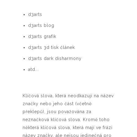
d3arts
d3arts blog
d3arts grafik
d3arts 3d tisk článek
d3arts dark disharmony
atd...
Klíčová slova, která neodkazují na název
značky nebo jeho část (včetně
překlepů), jsou považována za
neznačková klíčová slova. Kromě toho
některá klíčová slova, která mají ve frázi
název značky, ale nejsou jedinečná pro