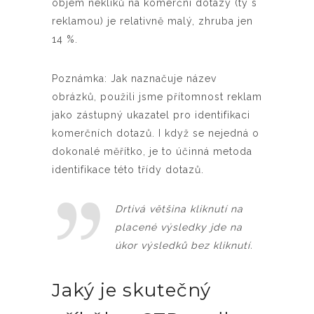
objem nekliků na komerční dotazy (ty s
reklamou) je relativně malý, zhruba jen
14 %.
Poznámka: Jak naznačuje název
obrázků, použili jsme přítomnost reklam
jako zástupný ukazatel pro identifikaci
komerčních dotazů. I když se nejedná o
dokonalé měřítko, je to účinná metoda
identifikace této třídy dotazů.
Drtivá většina kliknutí na
placené výsledky jde na
úkor výsledků bez kliknutí.
Jaký je skutečný