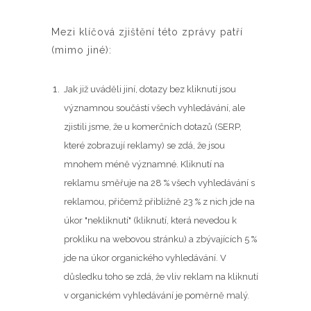
Mezi klíčová zjištění této zprávy patří
(mimo jiné):
Jak již uváděli jiní, dotazy bez kliknutí jsou
významnou součástí všech vyhledávání, ale
zjistili jsme, že u komerčních dotazů (SERP,
které zobrazují reklamy) se zdá, že jsou
mnohem méně významné. Kliknutí na
reklamu směřuje na 28 % všech vyhledávání s
reklamou, přičemž přibližně 23 % z nich jde na
úkor "nekliknutí" (kliknutí, která nevedou k
prokliku na webovou stránku) a zbývajících 5 %
jde na úkor organického vyhledávání. V
důsledku toho se zdá, že vliv reklam na kliknutí
v organickém vyhledávání je poměrně malý.