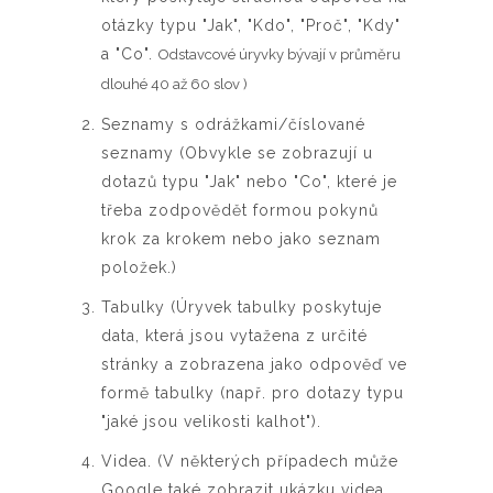
otázky typu "Jak", "Kdo", "Proč", "Kdy"
a "Co".
Odstavcové úryvky bývají v průměru
dlouhé 40 až 60 slov )
Seznamy s odrážkami/číslované
seznamy (Obvykle se zobrazují u
dotazů typu "Jak" nebo "Co", které je
třeba zodpovědět formou pokynů
krok za krokem nebo jako seznam
položek.)
Tabulky (Úryvek tabulky poskytuje
data, která jsou vytažena z určité
stránky a zobrazena jako odpověď ve
formě tabulky (např. pro dotazy typu
"jaké jsou velikosti kalhot").
Videa. (V některých případech může
Google také zobrazit ukázku videa