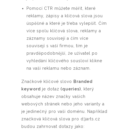
Pomocí CTR můžete měřit, které
reklamy, zápisy a klíčová slova jsou
úspěšné a které je třeba vylepšit. Čím
více spolu klíčová slova, reklamy a
záznamy souvisejí a čím více
souvisejí s vaší firmou, tím je
pravděpodobnější, že uživatel po
vyhledání klíčového sousloví klikne
na vaši reklamu nebo záznam.
Značkové klíčové slovo
Branded
keyword
je dotaz
(queries)
, který
obsahuje název značky vašich
webových stránek nebo jeho varianty a
je jedinečný pro vaši doménu. Například
značková klíčová slova pro d3arts.cz
budou zahrnovat dotazy jako: