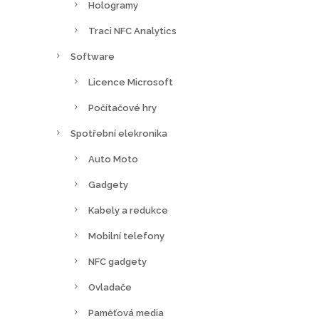
Hologramy
Traci NFC Analytics
Software
Licence Microsoft
Počítačové hry
Spotřební elekronika
Auto Moto
Gadgety
Kabely a redukce
Mobilní telefony
NFC gadgety
Ovladače
Paměťová media