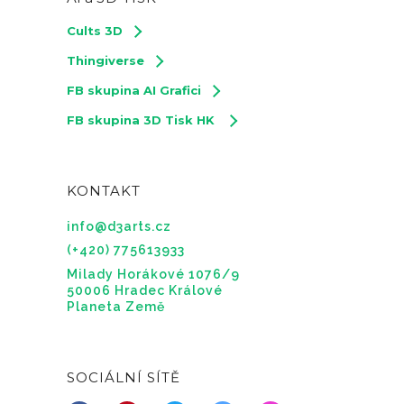
Cults 3D
Thingiverse
FB skupina AI Grafici
FB skupina 3D Tisk HK
KONTAKT
info@d3arts.cz
(+420) 775613933
Milady Horákové 1076/9
50006 Hradec Králové
Planeta Země
SOCIÁLNÍ SÍTĚ