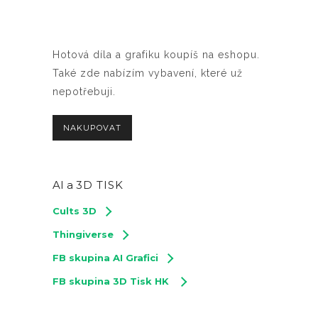
Hotová díla a grafiku koupíš na eshopu.
Také zde nabízím vybavení, které už
nepotřebuji.
NAKUPOVAT
AI a
3D TISK
Cults 3D
Thingiverse
FB skupina AI Grafici
FB skupina 3D Tisk HK