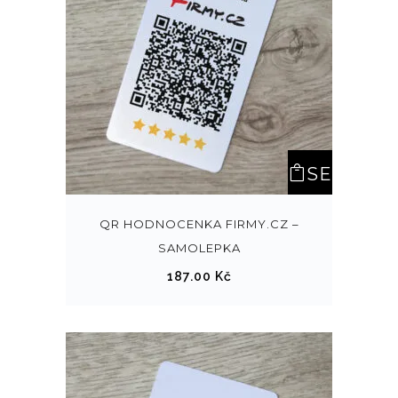
SE
LEC
QR HODNOCENKA FIRMY.CZ –
SAMOLEPKA
T
187.00
Kč
OPT
ION
S