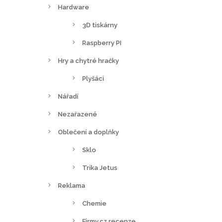
Hardware
3D tiskárny
Raspberry PI
Hry a chytré hračky
Plyšáci
Nářadí
Nezařazené
Oblečení a doplňky
Sklo
Trika Jetus
Reklama
Chemie
Firmy.cz recenze