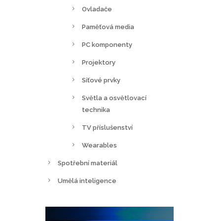
Ovladače
Paměťová media
PC komponenty
Projektory
Síťové prvky
Světla a osvětlovací
technika
TV příslušenství
Wearables
Spotřební materiál
Umělá inteligence