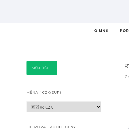
O MNĚ
POR
R
MŮJ ÚČET
Z
MĚNA ( CZK/EUR)
FILTROVAT PODLE CENY