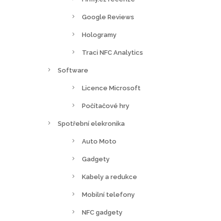
Google Reviews
Hologramy
Traci NFC Analytics
Software
Licence Microsoft
Počítačové hry
Spotřební elekronika
Auto Moto
Gadgety
Kabely a redukce
Mobilní telefony
NFC gadgety