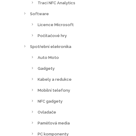
Traci NFC Analytics
Software
Licence Microsoft
Počítačové hry
Spotřební elekronika
Auto Moto
Gadgety
Kabely a redukce
Mobilní telefony
NFC gadgety
Ovladače
Paměťová media
PC komponenty