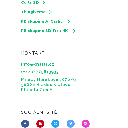
Cults 3D
Thingiverse
FB skupina AI Grafici
FB skupina 3D Tisk HK
KONTAKT
info@d3arts.cz
(+420) 775613933
Milady Horákové 1076/9
50006 Hradec Králové
Planeta Země
SOCIÁLNÍ SÍTĚ