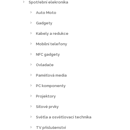
Spotřební elekronika
Auto Moto
Gadgety
Kabely a redukce
Mobilní telefony
NFC gadgety
Ovladače
Paměťová media
PC komponenty
Projektory
Síťové prvky
Světla a osvětlovací technika
TV příslušenství