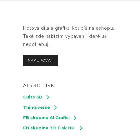
Hotová díla a grafiku koupíš na eshopu.
Také zde nabízím vybavení, které už
nepotřebuji.
NAKUPOVAT
AI a
3D TISK
Cults 3D
Thingiverse
FB skupina AI Grafici
FB skupina 3D Tisk HK