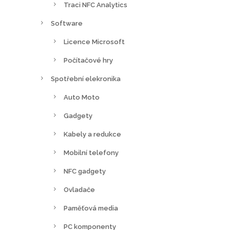
Traci NFC Analytics
Software
Licence Microsoft
Počítačové hry
Spotřební elekronika
Auto Moto
Gadgety
Kabely a redukce
Mobilní telefony
NFC gadgety
Ovladače
Paměťová media
PC komponenty