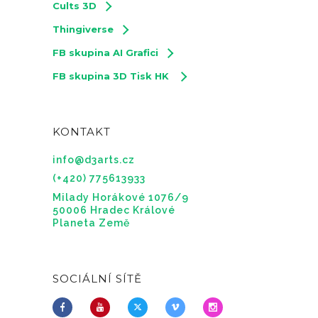
Cults 3D
Thingiverse
FB skupina AI Grafici
FB skupina 3D Tisk HK
KONTAKT
info@d3arts.cz
(+420) 775613933
Milady Horákové 1076/9
50006 Hradec Králové
Planeta Země
SOCIÁLNÍ SÍTĚ