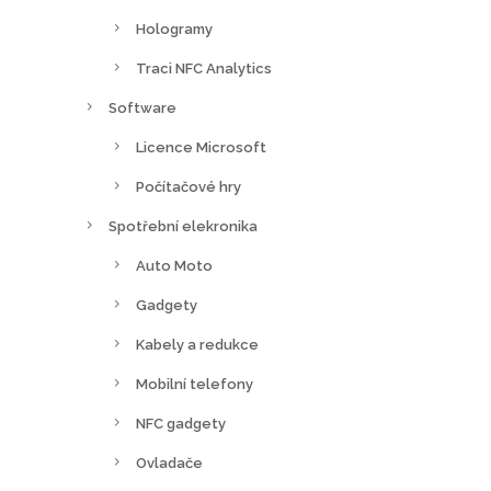
Hologramy
Traci NFC Analytics
Software
Licence Microsoft
Počítačové hry
Spotřební elekronika
Auto Moto
Gadgety
Kabely a redukce
Mobilní telefony
NFC gadgety
Ovladače