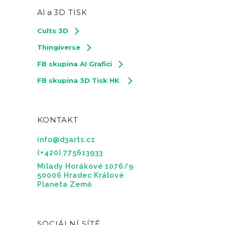
AI a
3D TISK
Cults 3D
Thingiverse
FB skupina AI Grafici
FB skupina 3D Tisk HK
KONTAKT
info@d3arts.cz
(+420) 775613933
Milady Horákové 1076/9
50006 Hradec Králové
Planeta Země
SOCIÁLNÍ SÍTĚ