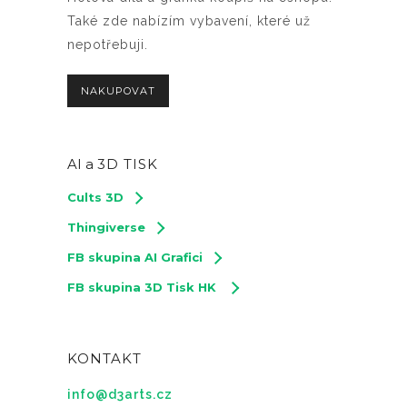
Také zde nabízím vybavení, které už
nepotřebuji.
NAKUPOVAT
AI a
3D TISK
Cults 3D
Thingiverse
FB skupina AI Grafici
FB skupina 3D Tisk HK
KONTAKT
info@d3arts.cz