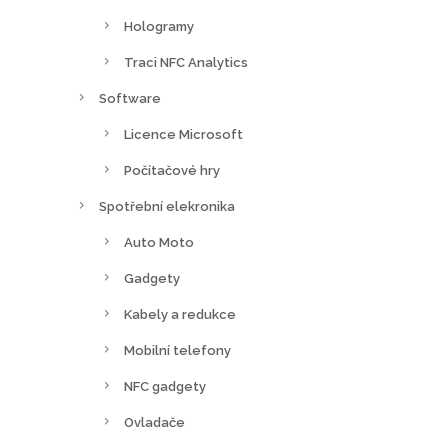
Hologramy
Traci NFC Analytics
Software
Licence Microsoft
Počítačové hry
Spotřební elekronika
Auto Moto
Gadgety
Kabely a redukce
Mobilní telefony
NFC gadgety
Ovladače