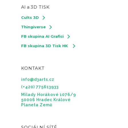
AI a
3D TISK
Cults 3D
Thingiverse
FB skupina AI Grafici
FB skupina 3D Tisk HK
KONTAKT
info@d3arts.cz
(+420) 775613933
Milady Horákové 1076/9
50006 Hradec Králové
Planeta Země
SOCIÁLNÍ SÍTĚ