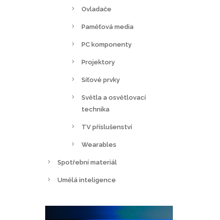
Ovladače
Paměťová media
PC komponenty
Projektory
Síťové prvky
Světla a osvětlovací
technika
TV příslušenství
Wearables
Spotřební materiál
Umělá inteligence