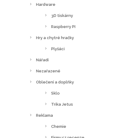
Hardware
3D tiskárny
Raspberry PI
Hry a chytré hračky
Plyšáci
Nářadí
Nezařazené
Oblečení a doplňky
Sklo
Trika Jetus
Reklama
Chemie
Firmy.cz recenze