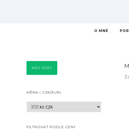
O MNĚ
POR
M
MŮJ ÚČET
Z
MĚNA ( CZK/EUR)
FILTROVAT PODLE CENY