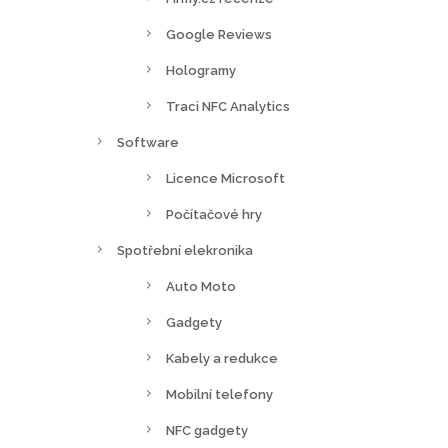
Google Reviews
Hologramy
Traci NFC Analytics
Software
Licence Microsoft
Počítačové hry
Spotřební elekronika
Auto Moto
Gadgety
Kabely a redukce
Mobilní telefony
NFC gadgety