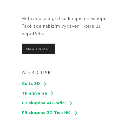
Hotová díla a grafiku koupíš na eshopu.
Také zde nabízím vybavení, které už
nepotřebuji.
NAKUPOVAT
AI a
3D TISK
Cults 3D
Thingiverse
FB skupina AI Grafici
FB skupina 3D Tisk HK